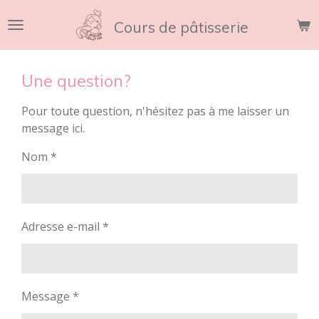
Passer
Cours de pâtisserie
au
contenu
principal
Une question?
Pour toute question, n'hésitez pas à me laisser un
message ici.
Nom *
Adresse e-mail *
Message *