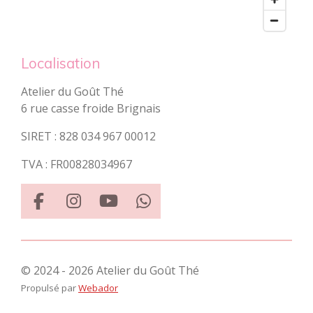
Localisation
Atelier du Goût Thé
6 rue casse froide Brignais
SIRET :
828 034 967 00012
TVA :
FR00828034967
F
I
Y
W
a
n
o
h
c
s
u
a
e
t
T
t
© 2024 - 2026 Atelier du Goût Thé
b
a
u
s
Propulsé par
Webador
o
g
b
A
o
r
e
p