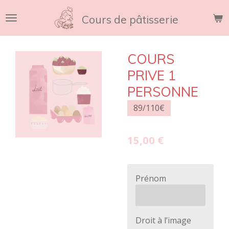
Passer
Cours de pâtisserie
au
contenu
principal
COURS
PRIVE 1
PERSONNE
89/110€
15,00 €
Prénom
Droit à l’image