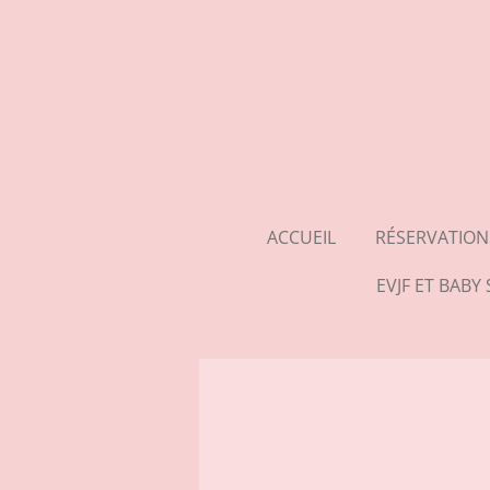
Passer
au
contenu
principal
ACCUEIL
RÉSERVATION
EVJF ET BAB