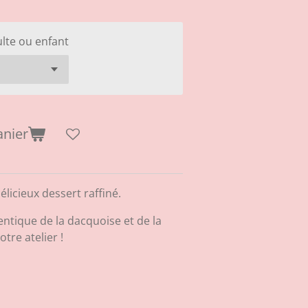
lte ou enfant
anier
licieux dessert raffiné.
ntique de la dacquoise et de la
tre atelier !