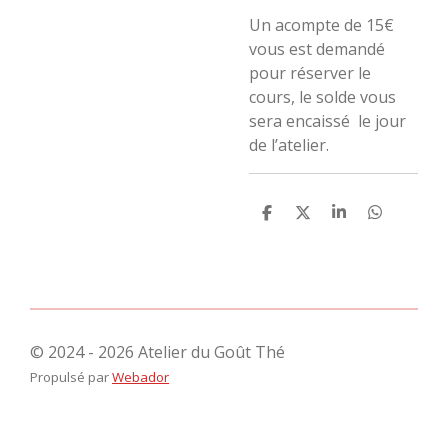
Un acompte de 15€
vous est demandé
pour réserver le
cours, le solde vous
sera encaissé le jour
de l’atelier.
P
P
P
P
a
a
a
a
r
r
r
r
t
t
t
t
a
a
a
a
g
g
g
g
e
e
e
e
r
r
r
r
© 2024 - 2026 Atelier du Goût Thé
Propulsé par
Webador