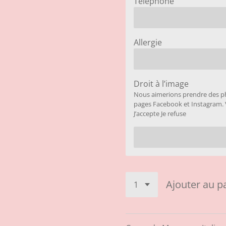
Téléphone
Allergie
Droit à l’image
Nous aimerions prendre des ph
pages Facebook et Instagram. 
J’accepte Je refuse
Ajouter au p