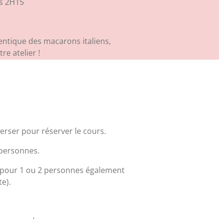
ns 2H15
entique des macarons italiens,
re atelier !
erser pour réserver le cours.
 personnes.
vé pour 1 ou 2 personnes également
te).