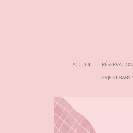
Passer
au
contenu
principal
ACCUEIL
RÉSERVATION
EVJF ET BAB